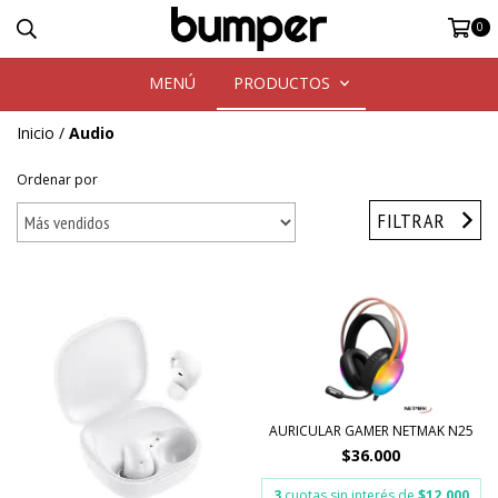
0
MENÚ
PRODUCTOS
Inicio
/
Audio
Ordenar por
FILTRAR
AURICULAR GAMER NETMAK N25
$36.000
3
cuotas sin interés de
$12.000