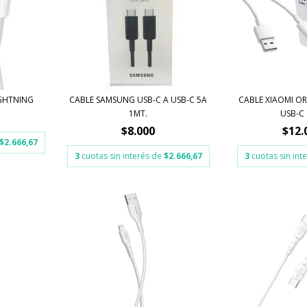
IGHTNING
CABLE SAMSUNG USB-C A USB-C 5A
CABLE XIAOMI OR
1MT.
USB-C 
$8.000
$12.
$2.666,67
3
cuotas sin interés de
$2.666,67
3
cuotas sin int