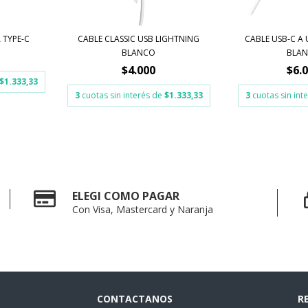
 TYPE-C
CABLE CLASSIC USB LIGHTNING
CABLE USB-C A 
BLANCO
BLA
$4.000
$6.
$1.333,33
3
cuotas sin interés de
$1.333,33
3
cuotas sin int
ELEGI COMO PAGAR
Con Visa, Mastercard y Naranja
CONTACTANOS
R