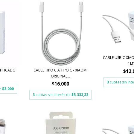
CABLE USB-C XIAO
1M
TIFICADO
CABLE TIPO C A TIPO C - XIAOMI
$12.
ORIGINAL...
3
cuotas sin int
$16.000
de
$3.000
3
cuotas sin interés de
$5.333,33