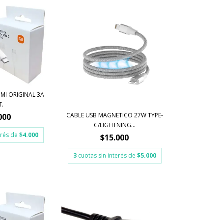
MI ORIGINAL 3A
T.
CABLE USB MAGNETICO 27W TYPE-
000
C/LIGHTNING...
erés de
$4.000
$15.000
3
cuotas sin interés de
$5.000