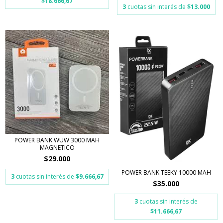
$18.666,67
3
cuotas sin interés de
$13.000
POWER BANK WUW 3000 MAH
MAGNETICO
$29.000
POWER BANK TEEKY 10000 MAH
3
cuotas sin interés de
$9.666,67
$35.000
3
cuotas sin interés de
$11.666,67