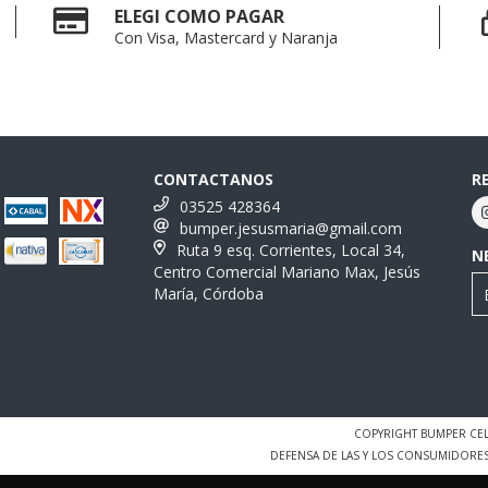
ELEGI COMO PAGAR
Con Visa, Mastercard y Naranja
CONTACTANOS
R
03525 428364
bumper.jesusmaria@gmail.com
Ruta 9 esq. Corrientes, Local 34,
N
Centro Comercial Mariano Max, Jesús
María, Córdoba
COPYRIGHT BUMPER CEL
DEFENSA DE LAS Y LOS CONSUMIDORE