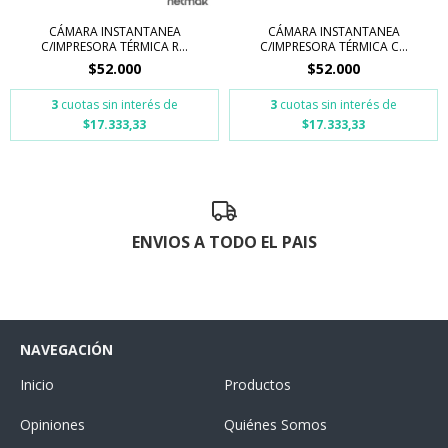
CÁMARA INSTANTANEA
CÁMARA INSTANTANEA
C/IMPRESORA TÉRMICA R...
C/IMPRESORA TÉRMICA C...
$52.000
$52.000
3
cuotas sin interés de
3
cuotas sin interés de
$17.333,33
$17.333,33
ENVIOS A TODO EL PAIS
NAVEGACIÓN
Inicio
Productos
Opiniones
Quiénes Somos